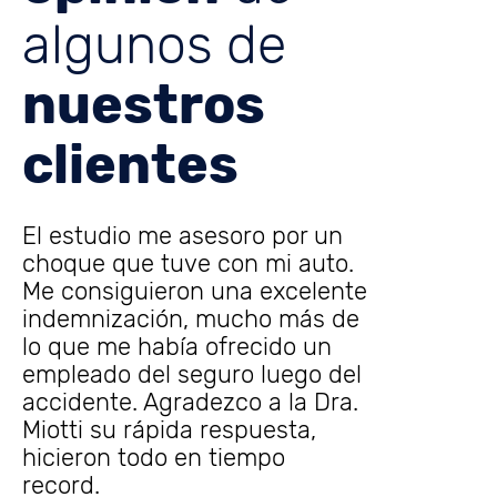
algunos de
nuestros
clientes
studio me asesoro por un
Gracias Elia
ue que tuve con mi auto.
asesoramient
onsiguieron una excelente
principio no
emnización, mucho más de
el arreglo de
ue me había ofrecido un
pero luego 
eado del seguro luego del
pagaron tod
dente. Agradezco a la Dra.





ti su rápida respuesta,
en Auto )
eron todo en tiempo
rd.