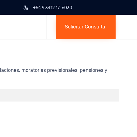
+54 9 3412 17-6030
Skip
to
Solicitar Consulta
content
aciones, moratorias previsionales, pensiones y